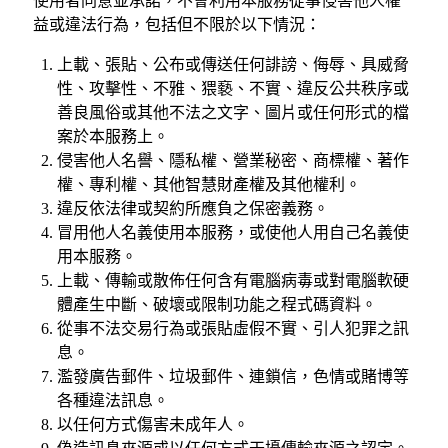
使用者同意並承諾，不會利用本服務從事侵害他人權
益或違法行為，包括但不限於以下情況：
上載、張貼、公布或傳送任何誹謗、侮辱、具威脅
性、攻擊性、不雅、猥褻、不實、違反公共秩序或
善良風俗或其他不法之文字、圖片或任何形式的檔
案於本服務上。
侵害他人名譽、隱私權、營業秘密、商標權、著作
權、專利權、其他智慧財產權及其他權利。
違反依法律或契約所應負之保密義務。
冒用他人名義使用本服務，或使他人用自己名義使
用本服務。
上載、傳輸或散佈任何含有電腦病毒或對電腦軟硬
體產生中斷、破壞或限制功能之程式碼資料。
從事不法交易行為或張貼虛假不實、引人犯罪之訊
息。
濫發廣告郵件、垃圾郵件、連鎖信，色情或賭博等
各種違法訊息。
以任何方式傷害未成年人。