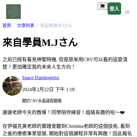
登入
首頁
文章列表
來自學員M.Jさん
來自學員M.Jさん
之前已經有看見神聖時機, 但是原來用CRV可以看的這麼清
楚！更加確定我的未來人生方向！
Space Harmogreen
2024年2月22日 下午 1:18
關於CRV水晶遠程觀看
謝謝老師今天的教導！同學陪伴練習！超級有趣的啦～❤️
在伊福克美老師的實踐會聽到Christina老師的這個技術, 看到
之後的療癒事業發展, 開始對這個課程非常有興趣！因此報名