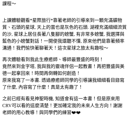
課程～
上課體驗觀看*星際旅行*靠著老師的引導來到一顆充滿礦物
質、石頭的星球, 天上的雲也是灰色的石頭. 湖裡充滿細細流質
的沙, 星球上居住長著八隻腳的螃蟹, 有非常多螃蟹, 我選擇與
藍色的小螃蟹對話！一開使我還聽不懂, 原來他們是靠著頻率
溝通！我們愉快著聊著天！這次星球之旅太有趣啦～
再次體驗看到我此生療癒師、導師最豐盛的時刻！
竟然來到金字塔, 我與我的靈魂伴侶一起教書！再把豐盛與美
德一起拿回來！時間再倒轉如何創造！
原來我寫了一本書. 透過療癒師同學的引導讓我細細看目錄寫
了什麼, 內容寫了什麼！真是太有趣了！
之前已經有看見神聖時機, 知道會有這一本書！但是原來用
CRV可以看的這麼清楚！更加確定我的未來人生方向！謝謝
老師的用心教導！與同學們的練習❤️❤️