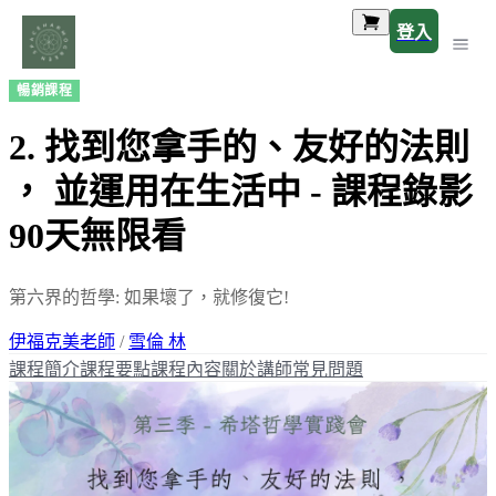
登入
暢銷課程
2. 找到您拿手的、友好的法則
， 並運用在生活中 - 課程錄影
90天無限看
第六界的哲學: 如果壞了，就修復它!
伊福克美老師
/
雪倫 林
課程簡介
課程要點
課程內容
關於講師
常見問題